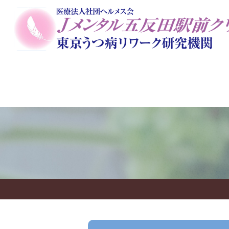
当院のコンセプト
初めての方に
一般外来
院長
栄養美容ダイエットカウンセ
アートセラピー
オンラ