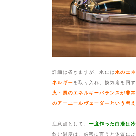
詳細は省きますが、水には
水のエネ
ネルギー
を取り入れ、換気扇を回す
火・風のエネルギーバランスが非常
のアーユールヴェーダ―という考え
注意点として、
一度作った白湯は冷
飲む温度は、厳密に言うと体質によ