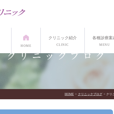
クリニック紹介
各種診療案
CLINIC
MENU
HOME
クリニックブログ
紹介
漢方外来
医院紹介
発達外来
アクセス・診療時間
リワーク外来
リング
マインドフルネス瞑想
各種心理検
イン診療/電話治療
HOME
クリニックブログ
クリニ