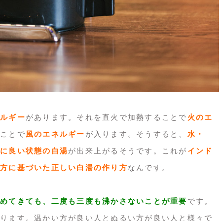
ルギー
があります。それを直火で加熱することで
火のエ
ことで
風のエネルギー
が入ります。そうすると、
水・
に良い状態の白湯
が出来上がるそうです。これが
インド
方に基づいた正しい白湯の作り方
なんです。
めてきても、二度も三度も沸かさないことが重要
です。
ります。温かい方が良い人とぬるい方が良い人と様々で