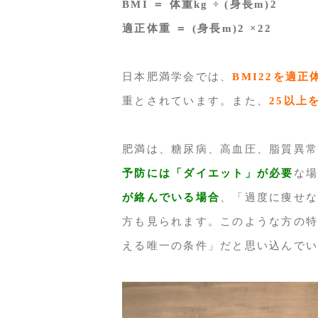
BMI ＝ 体重kg ÷ (身長m)2
適正体重 ＝ (身長m)2 ×22
日本肥満学会では、
BMI22を適
重とされています。また、
25以上
肥満は、糖尿病、高血圧、脂質異常
予防には「ダイエット」が必要
な場
が絡んでいる場合
、「過度に痩せな
方も見られます。このような方の特
える唯一の条件」だと思い込んでい