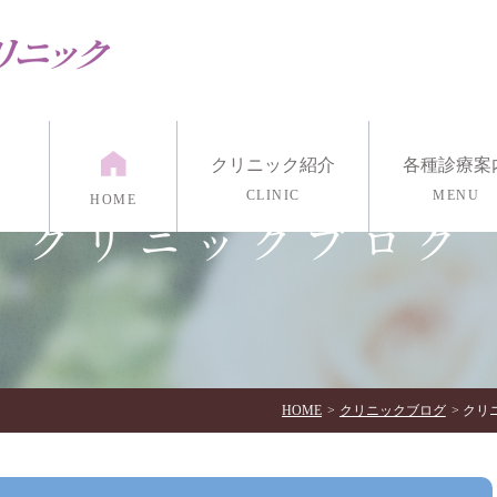
クリニック紹介
各種診療案
CLINIC
MENU
HOME
クリニックブログ
紹介
漢方外来
医院紹介
発達外来
アクセス・診療時間
リワーク外来
リング
マインドフルネス瞑想
各種心理検
イン診療/電話治療
HOME
クリニックブログ
クリニ