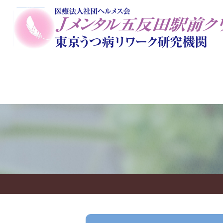
当院のコンセプト
初めての方に
一般外来
院長
栄養美容ダイエットカウンセ
アートセラピー
オンラ