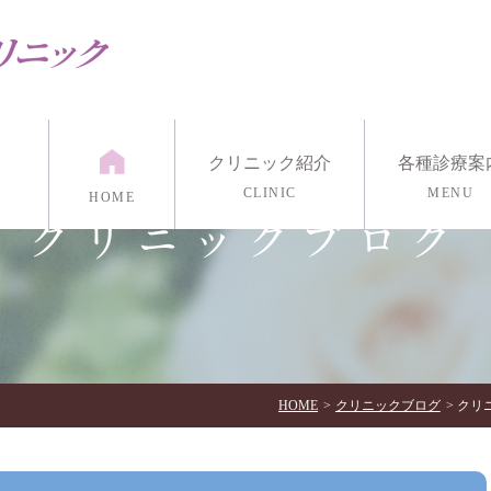
クリニック紹介
各種診療案
CLINIC
MENU
HOME
クリニックブログ
紹介
漢方外来
医院紹介
発達外来
アクセス・診療時間
リワーク外来
リング
マインドフルネス瞑想
各種心理検
イン診療/電話治療
HOME
クリニックブログ
クリニ