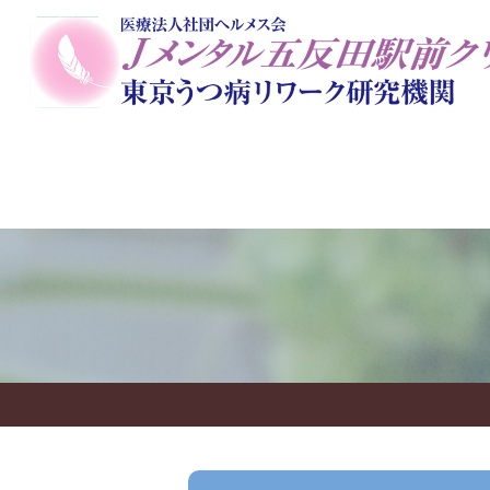
当院のコンセプト
初めての方に
一般外来
院長
栄養美容ダイエットカウンセ
アートセラピー
オンラ