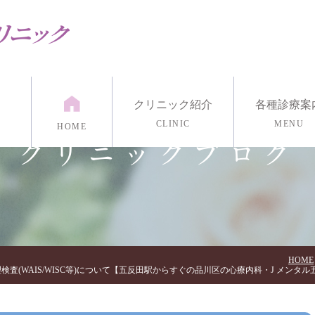
クリニック紹介
各種診療案
CLINIC
MENU
HOME
クリニックブログ
紹介
漢方外来
医院紹介
発達外来
アクセス・診療時間
リワーク外来
リング
マインドフルネス瞑想
各種心理検
イン診療/電話治療
HOME
検査(WAIS/WISC等)について【五反田駅からすぐの品川区の心療内科・J メンタ