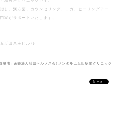
・精神科クリニックです。
指し、漢方薬、カウンセリング、ヨガ、ヒーリングアー
門家がサポートいたします。
 五反田東幸ビル7F
投稿者:
医療法人社団ヘルメス会Jメンタル五反田駅前クリニック