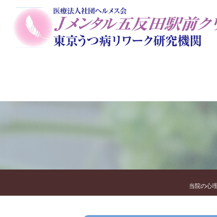
当院のコンセプト
初めての方に
一般外来
院長
栄養美容ダイエットカウンセ
アートセラピー
オンラ
当院の心理