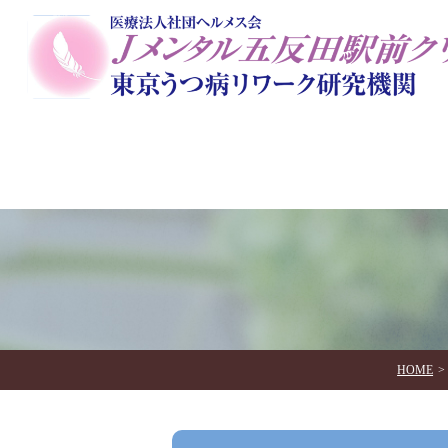
当院のコンセプト
初めての方に
一般外来
院長
栄養美容ダイエットカウンセ
アートセラピー
オンラ
HOME