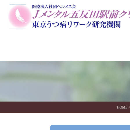
当院のコンセプト
初めての方に
一般外来
院長
栄養美容ダイエットカウンセ
アートセラピー
オンラ
HOME