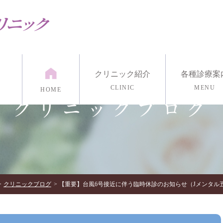
クリニック紹介
各種診療案
CLINIC
MENU
HOME
クリニックブログ
紹介
漢方外来
医院紹介
発達外来
アクセス・診療時間
リワーク外来
リング
マインドフルネス瞑想
各種心理検
イン診療/電話治療
クリニックブログ
【重要】台風6号接近に伴う臨時休診のお知らせ（Jメンタル