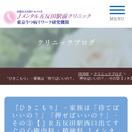
クリニックブログ
HOME
クリニックブログ
『ひきこもり』－家族は「待てばいいの？」「押せばいいの？」‐その③【ＪＲ
『ひきこもり』－家族は「待てば
いいの？」「押せばいいの？」‐
その③【ＪＲ五反田駅西口出てす
ぐの心療内科・精神科 Ｊメンタ