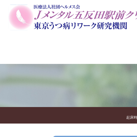
当院のコンセプト
初めての方に
一般外来
院長
栄養美容ダイエットカウンセ
アートセラピー
オンラ
起床