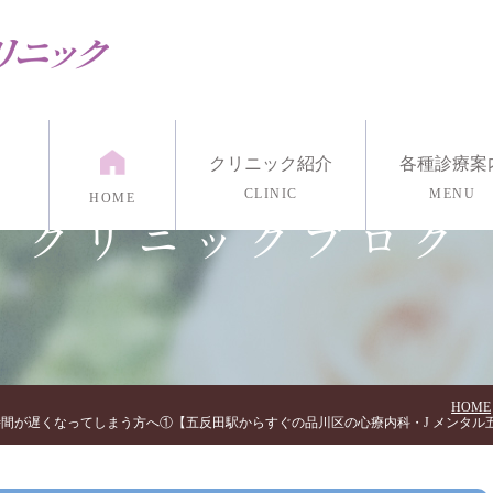
クリニック紹介
各種診療案
CLINIC
MENU
HOME
クリニックブログ
紹介
漢方外来
医院紹介
発達外来
アクセス・診療時間
リワーク外来
リング
マインドフルネス瞑想
各種心理検
イン診療/電話治療
HOME
時間が遅くなってしまう方へ①【五反田駅からすぐの品川区の心療内科・J メンタル