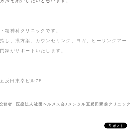
方法を紹介したいと思います。
・精神科クリニックです。
指し、漢方薬、カウンセリング、ヨガ、ヒーリングアー
門家がサポートいたします。
 五反田東幸ビル7F
投稿者:
医療法人社団ヘルメス会Jメンタル五反田駅前クリニック