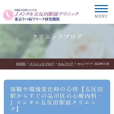
クリニックブログ
HOME
クリニックブログ
セルフケア
セルフケア: 2024年11月
復職や環境変化時の心得【五反田
駅からすぐの品川区の心療内科・
J メンタル五反田駅前クリニッ
ク】