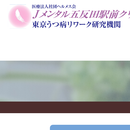
当院のコンセプト
初めての方に
一般外来
院長
栄養美容ダイエットカウンセ
アートセラピー
オンラ