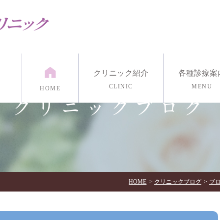
クリニック紹介
各種診療案
CLINIC
MENU
HOME
クリニックブログ
紹介
漢方外来
医院紹介
発達外来
アクセス・診療時間
リワーク外来
リング
マインドフルネス瞑想
各種心理検
イン診療/電話治療
HOME
クリニックブログ
ブ