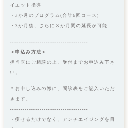
イエット指導
・3か月のプログラム(合計6回コース)
・3か月後、さらに３か月間の延長が可能
‐‐‐‐‐‐‐‐‐‐‐‐‐‐‐‐‐‐‐‐‐‐‐‐‐‐‐‐‐‐‐‐‐‐‐‐‐
＜申込み方法＞
担当医にご相談の上、受付までお申込み下さ
い。
＊お申し込みの際に、問診表をご記入いただ
きます。
‐‐‐‐‐‐‐‐‐‐‐‐‐‐‐‐‐‐‐‐‐‐‐‐‐‐‐‐‐‐‐‐‐‐‐‐‐
・痩せるだけでなく、アンチエイジングを目