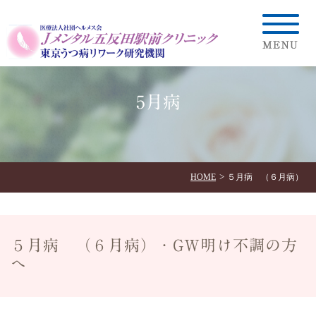
5月病
HOME
５月病 （６月病）
５月病 （６月病）・GW明け不調の方
へ